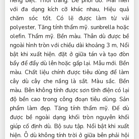
riêng biệt.
Thời trang.
Dễ phối đồ.
Mái hiên
với đa dạng kích cỡ khác nhau,
Hiệu quả
chăm sóc tốt.
Có lẽ được làm từ vải
polyester,
Tăng tính thẩm mỹ.
sunbrella hoặc
olefin.
Thẩm mỹ.
Bền màu.
Thân dù được bề
ngoài hình tròn với chiều dài khoảng 3 m,
Nổi
bật khi xuất hiện.
đặt ở giữa tán và tạo đòn
bẩy để đẩy dù lên hoặc gấp lại.
Mẫu mới.
Bền
màu.
Chất liệu chính được tiêu dùng để làm
cây dù cây che nắng là sắt.
Màu sắc.
Bền
màu.
Bên không tính được sơn tĩnh điện có lại
độ bền cao trong công đoạn tiêu dùng.
Sản
phẩm làm đẹp.
Tăng tính thẩm mỹ.
Đế dù
được bề ngoài dạng khối tròn nguyên khối
giúp cố định dù.
Bộ sưu tập.
Nổi bật khi xuất
hiện.
Ô dù không tính trời ở giữa bên phải hội