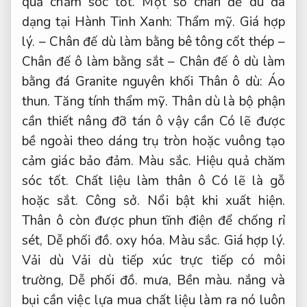
quả chăm sóc tốt.
Một số chân đế dù đa
dạng tại Hành Tinh Xanh:
Thẩm mỹ.
Giá hợp
lý.
– Chân đế dù làm bằng bê tông cốt thép –
Chân đế ô làm bằng sắt – Chân đế ô dù làm
bằng đá Granite nguyên khối Thân ô dù:
Áo
thun.
Tăng tính thẩm mỹ.
Thân dù là bộ phận
cần thiết nâng đỡ tán ô vậy cần Có lẽ được
bề ngoài theo dáng trụ tròn hoặc vuông tạo
cảm giác bảo đảm.
Màu sắc.
Hiệu quả chăm
sóc tốt.
Chất liệu làm thân ô Có lẽ là gỗ
hoặc sắt.
Công sở.
Nổi bật khi xuất hiện.
Thân ô còn được phun tĩnh điện để chống rỉ
sét,
Dễ phối đồ.
oxy hóa.
Màu sắc.
Giá hợp lý.
Vải dù Vải dù tiếp xúc trực tiếp có môi
trường,
Dễ phối đồ.
mưa,
Bền màu.
nắng và
bụi cần việc lựa mua chất liệu làm ra nó luôn