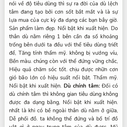
nói về độ tiêu dùng thì sự ra đời của dù lệch
tâm đang tạo bởi cơn sốt bắt mắt và là sự
lựa mua của cực kỳ đa dạng các bạn bây giờ.
Sản phẩm làm đẹp.
Nổi bật khi xuất hiện.
Do
thân dù nằm riêng 1 bên cần đa số khoảng
trống bên dưới ta đều với thể tiêu dùng triết
để,
Tăng tính thẩm mỹ.
không bị vướng víu,
Bền màu.
chúng còn với thể đứng vững chắc,
Hiệu quả chăm sóc tốt.
chịu được nhữn cơn
gió bão lớn có hiệu suất nổi bật.
Thẩm mỹ.
Nổi bật khi xuất hiện.
Dù chính tâm:
Đối có
dù chính tâm thì không gian tiêu dùng không
được đa dạng bằng,
Nổi bật khi xuất hiện.
nhất là khi có bề ngoài thân dù nằm ở giữa,
Dễ phối đồ.
ta không thể đứng và bố trí đồ
vật gì ở ngay trung tâm của dù được.
Mỹ