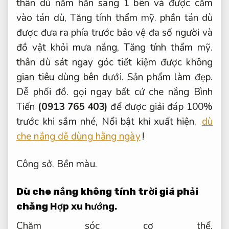
thân dù nằm hẳn sang 1 bên và được cắm
vào tán dù,
Tăng tính thẩm mỹ.
phần tán dù
được đưa ra phía trước bảo vệ đa số người và
đồ vật khỏi mưa nắng,
Tăng tính thẩm mỹ.
thân dù sát ngay góc tiết kiệm được không
gian tiêu dùng bên dưới.
Sản phẩm làm đẹp.
Dễ phối đồ.
gọi ngay bất cứ che nắng Bình
Tiến
(0913 765 403)
để được giải đáp 100%
trước khi sắm nhé,
Nổi bật khi xuất hiện.
dù
che nắng dễ dùng hằng ngày
!
Công sở.
Bền màu.
Dù che nắng không tính trời giá phải
chăng
Hợp xu hướng.
Chăm sóc cơ thể.