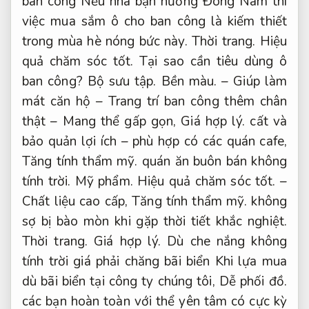
ban công Nếu nhà bạn hướng Đông Nam thì
việc mua sắm ô cho ban công là kiếm thiết
trong mùa hè nóng bức này.
Thời trang.
Hiệu
quả chăm sóc tốt.
Tại sao cần tiêu dùng ô
ban công?
Bộ sưu tập.
Bền màu.
– Giúp làm
mát căn hộ – Trang trí ban công thêm chân
thật – Mang thể gấp gọn,
Giá hợp lý.
cất và
bảo quản lợi ích – phù hợp có các quán cafe,
Tăng tính thẩm mỹ.
quán ăn buôn bán không
tính trời.
Mỹ phẩm.
Hiệu quả chăm sóc tốt.
–
Chất liệu cao cấp,
Tăng tính thẩm mỹ.
không
sợ bị bào mòn khi gặp thời tiết khắc nghiệt.
Thời trang.
Giá hợp lý.
Dù che nắng không
tính trời giá phải chăng bãi biển Khi lựa mua
dù bãi biển tại công ty chúng tôi,
Dễ phối đồ.
các bạn hoàn toàn với thể yên tâm có cực kỳ