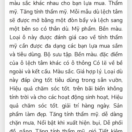
màu sắc khác nhau cho bạn lựa mua.
Thẩm
mỹ.
Tăng tính thẩm mỹ.
Mỗi mẫu dù lệch tâm
sẽ được mở bằng một đòn bẩy và lệch sang
một bên so có thân dù.
Mỹ phẩm.
Bền màu.
Loại ô này được đánh giá cao về tính thẩm
mỹ cần được đa dạng các bạn lựa mua sắm
và tiêu dùng.
Bộ sưu tập.
Bền màu.
đặc điểm
của ô lệch tâm khác có ô thông Có lẽ về bề
ngoài và kết cấu.
Màu sắc.
Giá hợp lý.
Loại dù
này đáp ứng tốt tiêu dùng trong sân vườn,
Hiệu quả chăm sóc tốt.
trên bãi biển không
tính trời và cho các hoạt động sinh hoạt,
Hiệu
quả chăm sóc tốt.
giải trí hàng ngày.
Sản
phẩm làm đẹp.
Tăng tính thẩm mỹ.
dễ dàng
chặn mưa,
Nổi bật khi xuất hiện.
bụi,
Dễ phối
đồ.
nắng,
Tăng tính thẩm mỹ.
gió Tiết kiệm