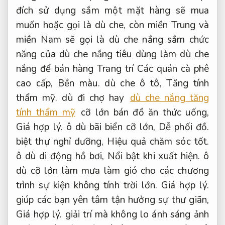
đích sử dụng sắm một mặt hàng sẽ mua
muốn hoặc gọi là dù che, còn miền Trung và
miền Nam sẽ gọi là dù che nắng sắm chức
năng của dù che nắng tiêu dùng làm dù che
nắng để bán hàng Trang trí Các quán cà phê
cao cấp,
Bền màu.
dù che ô tô,
Tăng tính
thẩm mỹ.
dù đi chợ hay
dù che nắng tăng
tính thẩm mỹ
cỡ lớn bán đồ ăn thức uống,
Giá hợp lý.
ô dù bãi biển cỡ lớn,
Dễ phối đồ.
biệt thự nghỉ dưỡng,
Hiệu quả chăm sóc tốt.
ô dù di động hồ bơi,
Nổi bật khi xuất hiện.
ô
dù cỡ lớn làm mưa làm gió cho các chương
trình sự kiện không tính trời lớn.
Giá hợp lý.
giúp các bạn yên tâm tận hưởng sự thư giãn,
Giá hợp lý.
giải trí mà không lo ánh sáng ảnh