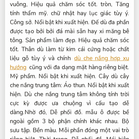
vuông,
Hiệu quả chăm sóc tốt.
tròn,
Tăng
tính thẩm mỹ.
chữ nhật hay lục giác tùy ý.
Công sở.
Nổi bật khi xuất hiện.
Đế dù đa phần
được tạo bởi bởi đá mài sẵn hay xi măng bê
tông.
Sản phẩm làm đẹp.
Hiệu quả chăm sóc
tốt.
Thân dù làm từ kim cái cứng hoặc chất
liệu gỗ tùy ý và chính
dù che nắng hợp xu
hướng
cũng với đa dạng mặt hàng riêng biệt.
Mỹ phẩm.
Nổi bật khi xuất hiện.
Cây dù cây
che nắng trung tâm:
Áo thun.
Nổi bật khi xuất
hiện.
Dù che nắng trung tâm không tính trời
cực kỳ được ưa chuộng vì cấu tạo dễ
dàng.Nhờ đó,
Dễ phối đồ.
mẫu ô được bề
ngoài gồm 3 bộ phận chính khác nhau.
Bộ
sưu tập.
Bền màu.
Mỗi phần đóng một vai trò