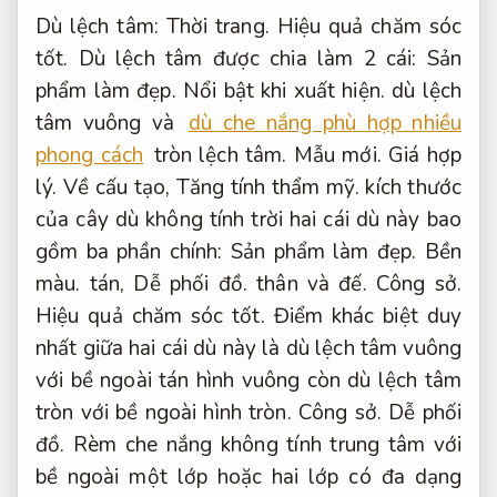
Dù lệch tâm:
Thời trang.
Hiệu quả chăm sóc
tốt.
Dù lệch tâm được chia làm 2 cái:
Sản
phẩm làm đẹp.
Nổi bật khi xuất hiện.
dù lệch
tâm vuông và
dù che nắng phù hợp nhiều
phong cách
tròn lệch tâm.
Mẫu mới.
Giá hợp
lý.
Về cấu tạo,
Tăng tính thẩm mỹ.
kích thước
của cây dù không tính trời hai cái dù này bao
gồm ba phần chính:
Sản phẩm làm đẹp.
Bền
màu.
tán,
Dễ phối đồ.
thân và đế.
Công sở.
Hiệu quả chăm sóc tốt.
Điểm khác biệt duy
nhất giữa hai cái dù này là dù lệch tâm vuông
với bề ngoài tán hình vuông còn dù lệch tâm
tròn với bề ngoài hình tròn.
Công sở.
Dễ phối
đồ.
Rèm che nắng không tính trung tâm với
bề ngoài một lớp hoặc hai lớp có đa dạng