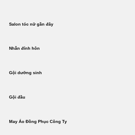
Bỏ
qua
nội
Salon tóc nữ gần đây
dung
Nhẫn đính hôn
Gội dưỡng sinh
Gội đầu
May Áo Đồng Phục Công Ty