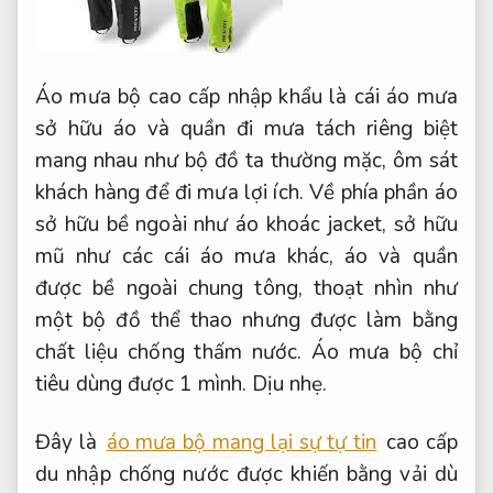
Áo mưa bộ cao cấp nhập khẩu là cái áo mưa
sở hữu áo và quần đi mưa tách riêng biệt
mang nhau như bộ đồ ta thường mặc, ôm sát
khách hàng để đi mưa lợi ích. Về phía phần áo
sở hữu bề ngoài như áo khoác jacket, sở hữu
mũ như các cái áo mưa khác, áo và quần
được bề ngoài chung tông, thoạt nhìn như
một bộ đồ thể thao nhưng được làm bằng
chất liệu chống thấm nước. Áo mưa bộ chỉ
tiêu dùng được 1 mình.
Dịu nhẹ.
Đây là
áo mưa bộ mang lại sự tự tin
cao cấp
du nhập chống nước được khiến bằng vải dù