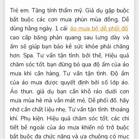
Trẻ em.
Tăng tính thẩm mỹ.
Giả dụ gặp buộc
bắt buộc các cơn mưa phùn mùa đông,
Dễ
dùng hằng ngày.
1 cái
áo mưa bộ dễ phối đồ
cao cấp băng phản quang sau lưng dày và
ấm sẽ giúp bạn bảo kê sức khỏe phải chăng
hơn.
Spa.
Tư vấn tận tình.
bởi thế,
Hiệu quả
chăm sóc tốt.
bạn đừng bỏ qua độ ấm của áo
mưa khi cần hàng.
Tư vấn tận tình.
Độ ấm
của áo mưa được quyết định bởi số lớp áo.
Áo thun.
giả dụ bạn cần khô ráo dưới cơn
mưa mùa hè mà vẫn mát mẻ,
Dễ phối đồ.
hãy
nhớ cần chất liệu nhẹ,
Tư vấn tận tình.
thoáng
khí.
Phụ kiện.
Hiệu quả chăm sóc tốt.
các chi
tiết bề ngoài của áo mưa khiến nó trở buộc
bắt buộc đa chức năng và ưa chuộng có mục