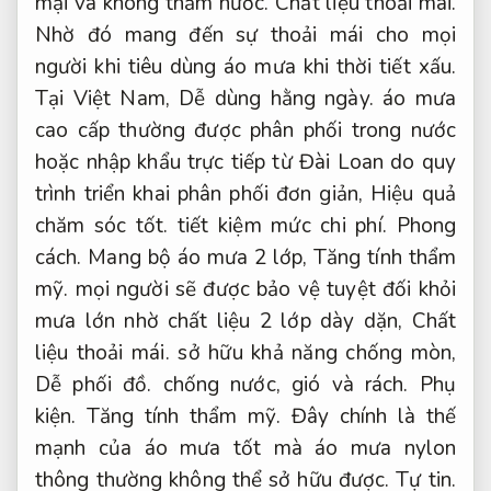
mại và không thấm nước.
Chất liệu thoải mái.
Nhờ đó mang đến sự thoải mái cho mọi
người khi tiêu dùng áo mưa khi thời tiết xấu.
Tại Việt Nam,
Dễ dùng hằng ngày.
áo mưa
cao cấp thường được phân phối trong nước
hoặc nhập khẩu trực tiếp từ Đài Loan do quy
trình triển khai phân phối đơn giản,
Hiệu quả
chăm sóc tốt.
tiết kiệm mức chi phí.
Phong
cách.
Mang bộ áo mưa 2 lớp,
Tăng tính thẩm
mỹ.
mọi người sẽ được bảo vệ tuyệt đối khỏi
mưa lớn nhờ chất liệu 2 lớp dày dặn,
Chất
liệu thoải mái.
sở hữu khả năng chống mòn,
Dễ phối đồ.
chống nước, gió và rách.
Phụ
kiện.
Tăng tính thẩm mỹ.
Đây chính là thế
mạnh của áo mưa tốt mà áo mưa nylon
thông thường không thể sở hữu được.
Tự tin.