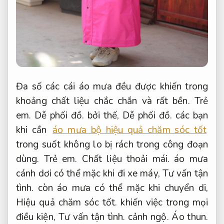
Đa số các cái áo mưa đều được khiến trong
khoảng chất liệu chắc chắn và rất bền.
Trẻ
em.
Dễ phối đồ.
bởi thế,
Dễ phối đồ.
các bạn
khi cần
áo mưa bộ hiệu quả chăm sóc tốt
trong suốt không lo bị rách trong công đoạn
dùng.
Trẻ em.
Chất liệu thoải mái.
áo mưa
cánh dơi có thể mặc khi đi xe máy,
Tư vấn tận
tình.
còn áo mưa có thể mặc khi chuyển di,
Hiệu quả chăm sóc tốt.
khiến việc trong mọi
điều kiện,
Tư vấn tận tình.
cảnh ngộ.
Áo thun.