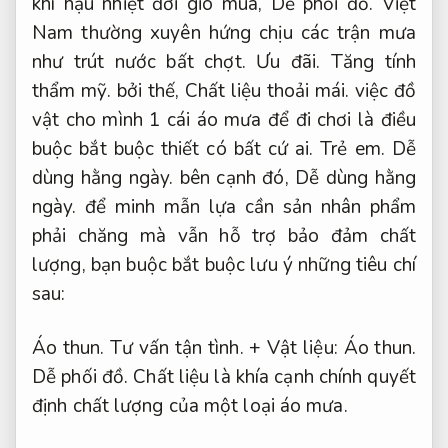
khí hậu nhiệt đới gió mùa,
Dễ phối đồ.
Việt
Nam thường xuyên hứng chịu các trận mưa
như trút nước bất chợt.
Ưu đãi.
Tăng tính
thẩm mỹ.
bởi thế,
Chất liệu thoải mái.
việc đồ
vật cho mình 1 cái áo mưa để đi chơi là điều
buộc bắt buộc thiết có bất cứ ai.
Trẻ em.
Dễ
dùng hằng ngày.
bên cạnh đó,
Dễ dùng hằng
ngày.
để minh mẫn lựa cần sản nhân phẩm
phải chăng mà vẫn hỗ trợ bảo đảm chất
lượng, bạn buộc bắt buộc lưu ý những tiêu chí
sau:
Áo thun.
Tư vấn tận tình.
+ Vật liệu:
Áo thun.
Dễ phối đồ.
Chất liệu là khía cạnh chính quyết
định chất lượng của một loại áo mưa.