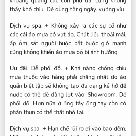
khoảng quãng các con phố dài cũng không
thấy khó chịu,
Dễ dùng hằng ngày.
vướng víu.
Dịch vụ spa.
+ Không xảy ra các sự cố như
các cái áo mưa có vạt áo,
Chất liệu thoải mái.
ấp ôm sát người buộc bắt buộc gió mạnh
cũng không khiến áo mưa bộ bị ảnh hưởng.
Ưu đãi.
Dễ phối đồ.
+ Khả năng chống chịu
mưa thuộc vào hàng phải chăng nhất do áo
quần biệt lập sẽ không tạo đa dạng kẻ hở để
nước có thể dễ dàng lọt vào.
Showroom.
Dễ
phối đồ.
Hơn nữa ở ống tây ống tay còn có
phần thun có thể thắt nhỏ lại.
Dịch vụ spa.
+ Hạn chế rủi ro đi vào bao đêm,