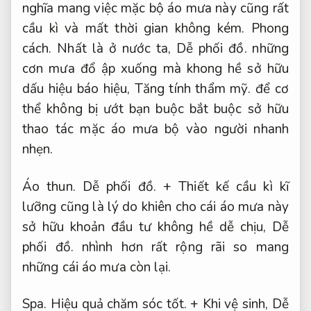
nghĩa mang việc mặc bộ áo mưa này cũng rất
cầu kì và mất thời gian không kém.
Phong
cách.
Nhất là ở nước ta,
Dễ phối đồ.
những
cơn mưa đổ ập xuống mà khong hề sở hữu
dấu hiệu báo hiệu,
Tăng tính thẩm mỹ.
để cơ
thể không bị ướt bạn buộc bắt buộc sở hữu
thao tác mặc áo mưa bộ vào người nhanh
nhẹn.
Áo thun.
Dễ phối đồ.
+ Thiết kế cầu kì kĩ
lưỡng cũng là lý do khiên cho cái áo mưa này
sở hữu khoản đầu tư không hề dễ chịu,
Dễ
phối đồ.
nhình hơn rất rộng rãi so mang
những cái áo mưa còn lại.
Spa.
Hiệu quả chăm sóc tốt.
+ Khi vệ sinh,
Dễ